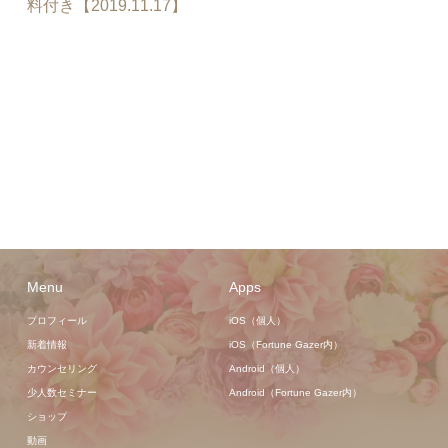
料付き【2019.11.17】
Menu
Apps
プロフィール
iOS（個人）
新着情報
iOS（Fortune Gazer内）
カウンセリング
Android（個人）
少人数セミナー
Android（Fortune Gazer内）
ショップ
動画