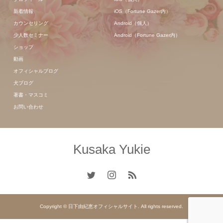
新着情報
iOS（Fortune Gazer内）
カウンセリング
Android（個人）
少人数セミナー
Android（Fortune Gazer内）
ショップ
動画
オフィシャルブログ
犬ブログ
著書・マスコミ
お問い合わせ
Kusaka Yukie
Copyright © 日下由紀恵オフィシャルサイト. All rights reserved.