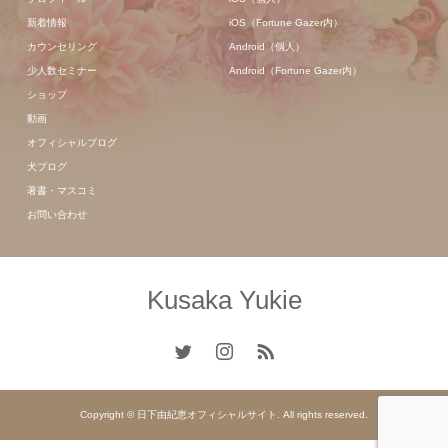
新着情報
iOS（Fortune Gazer内）
カウンセリング
Android（個人）
少人数セミナー
Android（Fortune Gazer内）
ショップ
動画
オフィシャルブログ
犬ブログ
著書・マスコミ
お問い合わせ
Kusaka Yukie
Copyright © 日下由紀恵オフィシャルサイト. All rights reserved.