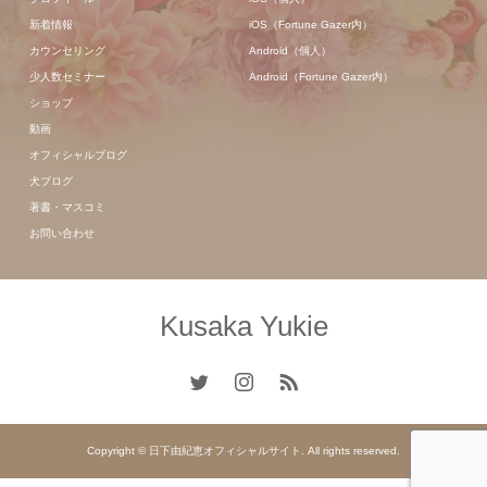
新着情報
iOS（Fortune Gazer内）
カウンセリング
Android（個人）
少人数セミナー
Android（Fortune Gazer内）
ショップ
動画
オフィシャルブログ
犬ブログ
著書・マスコミ
お問い合わせ
Kusaka Yukie
Copyright © 日下由紀恵オフィシャルサイト. All rights reserved.